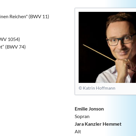
einen Reichen" (BWV 11)
BWV 1054)
et“ (BWV 74)
© Katrin Hoffmann
Emilie Jonson
Sopran
Jara Kanzler Hemmet
Alt