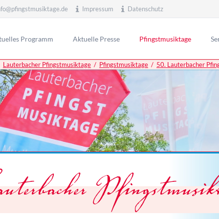
nfo@pfingstmusiktage.de
Impressum
Datenschutz
tuelles Programm
Aktuelle Presse
Pfingstmusiktage
Se
Lauterbacher Pfingstmusiktage
Pfingstmusiktage
50. Lauterbacher Pfi
52. Lauterbacher Pfingstm
Ver
51. Lauterbacher Pfingstm
Inf
50. Lauterbacher Pfingstm
Ein
Konzerte
Presse
49. Lauterbacher Pfingstm
48. Lauterbacher Pfingstm
47. Lauterbacher Pfingstm
46. Lauterbacher Pfingstm
45. Lauterbacher Pfingstm