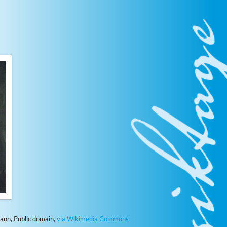
usiktage
usiktage
usiktage
usiktage
usiktage
usiktage
usiktage
ann, Public domain,
via Wikimedia Commons