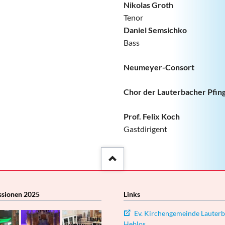
Nikolas Groth
Tenor
Daniel Semsichko
Bass
Neumeyer-Consort
Chor der Lauterbacher Pfin
Prof. Felix Koch
Gastdirigent
::after
ssionen 2025
Links
Ev. Kirchengemeinde Lauterb
Heblos