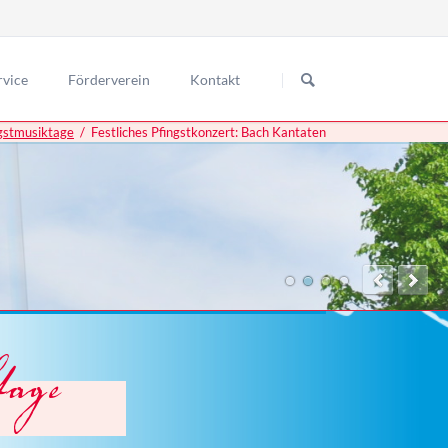
Navigation
überspringen
rvice
Förderverein
Kontakt
ngstmusiktage
Festliches Pfingstkonzert: Bach Kantaten
usiktage
anstaltungsorte
usiktage
ormationen
usiktage
trittskarten
usiktage
usiktage
usiktage
usiktage
usiktage