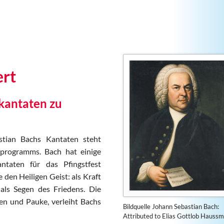
44. Lauterbacher Pfingstm
43. Lauterbacher Pfingstm
42. Lauterbacher Pfingstm
41. Lauterbacher Pfingstm
40. Lauterbacher Pfingstm
ert
39. Lauterbacher Pfingstm
38. Lauterbacher Pfingstm
hkantaten zu
stian Bachs Kantaten steht
tprogramms. Bach hat einige
ntaten für das Pfingstfest
 den Heiligen Geist: als Kraft
 als Segen des Friedens. Die
ten und Pauke, verleiht Bachs
Bildquelle Johann Sebastian Bach:
Attributed to Elias Gottlob Haussm