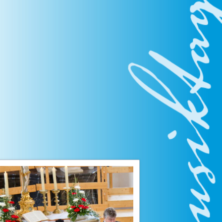
usiktage
nzert
 mit Jugendkantorei
usiktage
usiktage
usiktage
usiktage