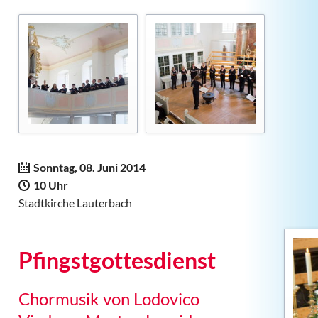
42. Lauterbacher Pfingstm
Konzerte
1 - Harfenduo BelArpa
2 - Dekalog
3 - Pfingstgottesdienst
4 - Die Blecharbeiter
5 - Die schöne Müllerin
6 - Festliches Pfingstko
Sonntag, 08. Juni 2014
7 - Pfingstgottesdienst
10 Uhr
Stadtkirche Lauterbach
8 - Zengö
Presse
41. Lauterbacher Pfingstm
Pfingstgottesdienst
40. Lauterbacher Pfingstm
Chormusik von Lodovico
39. Lauterbacher Pfingstm
38. Lauterbacher Pfingstm