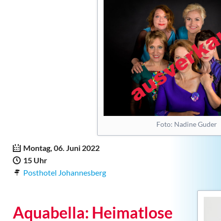
6 - Festliches Pfingstko
7 - Pfingstgottesdienst
8 - Aquabella
Presse
47. Lauterbacher Pfingstm
46. Lauterbacher Pfingstm
45. Lauterbacher Pfingstm
Foto: Nadine Guder
44. Lauterbacher Pfingstm
43. Lauterbacher Pfingstm
Montag, 06. Juni 2022
42. Lauterbacher Pfingstm
15 Uhr
Posthotel Johannesberg
41. Lauterbacher Pfingstm
40. Lauterbacher Pfingstm
39. Lauterbacher Pfingstm
Aquabella: Heimatlose
38. Lauterbacher Pfingstm