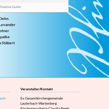
 Nadine Guder
 Dehn
Levander
otner
Spalke
a Stäbert
Veranstalter/Kontakt
ach-
Ev. Gesamtkirchengemeinde
Lauterbach-Wartenberg
Kirchenmusikerin Claudia Regel