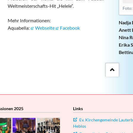
Weltmeisterschafts-Hit „Helele“.
Foto:
Mehr Informationen:
Nadja
Aquabella:
Webseite
Facebook
Anett 
Nina R
Erika 
Bettin
::after
ssionen 2025
Links
Ev. Kirchengemeinde Lauterb
Heblos