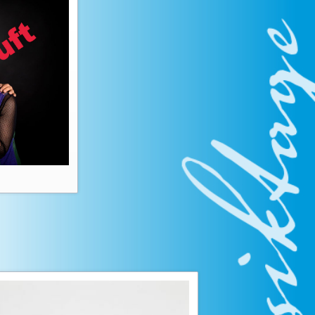
nzert
 mit Vokalensemble
usiktage
usiktage
usiktage
usiktage
usiktage
usiktage
usiktage
usiktage
usiktage
usiktage