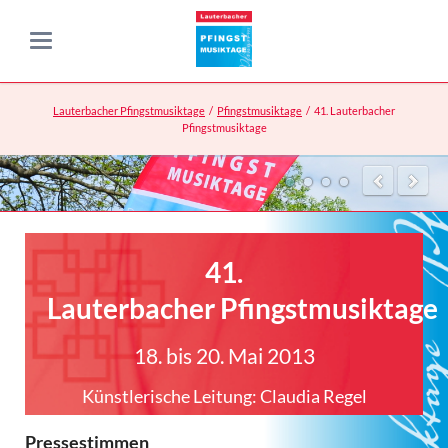
Lauterbacher Pfingstmusiktage
Pfingstmusiktage
41. Lauterbacher
Pfingstmusiktage
41.
Lauterbacher Pfingstmusiktage
18. bis 20. Mai 2013
Künstlerische Leitung: Claudia Regel
Pressestimmen