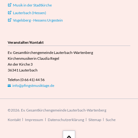
Musik in der Stadtkirche
Lauterbach (Hessen)
Vogelsberg - Hessens Urgestein
Veranstalter/Kontakt
Ev. Gesamtkirchengemeinde Lauterbach-Wartenberg
Kirchenmusikerin Claudia Regel
An der Kirche 3
36341 Lauterbach
Telefon (0 66 41) 44 56
info@pfingstmusiktage.de
©2026. Ev. Gesamtkirchengemeinde Lauterbach-Wartenberg
Navigation
Kontakt
Impressum
Datenschutzerklärung
Sitemap
Suche
überspringen