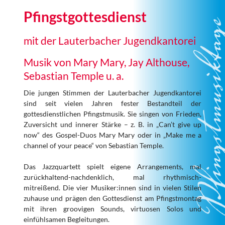
Pfingstgottesdienst
mit der Lauterbacher Jugendkantorei
Musik von Mary Mary, Jay Althouse,
Sebastian Temple u. a.
Die jungen Stimmen der Lauterbacher Jugendkantorei
sind seit vielen Jahren fester Bestandteil der
gottesdienstlichen Pfingstmusik. Sie singen von Frieden,
Zuversicht und innerer Stärke – z. B. in „Can’t give up
now“ des Gospel-Duos Mary Mary oder in „Make me a
channel of your peace“ von Sebastian Temple.
Das Jazzquartett spielt eigene Arrangements, mal
zurückhaltend-nachdenklich, mal rhythmisch-
mitreißend. Die vier Musiker:innen sind in vielen Stilen
zuhause und prägen den Gottesdienst am Pfingstmontag
mit ihren groovigen Sounds, virtuosen Solos und
einfühlsamen Begleitungen.