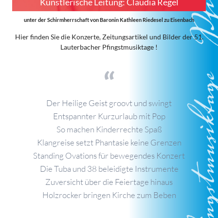
Künstlerische Leitung: Claudia Regel
unter der Schirmherrschaft von Baronin Kathleen Riedesel zu Eisenbach
Hier finden Sie die Konzerte, Zeitungsartikel und Bilder der 51.
Lauterbacher Pfingstmusiktage !
Der Heilige Geist groovt und swingt
Entspannter Kurzurlaub mit Pop
So machen Kinderrechte Spaß
Klangreise setzt Phantasie keine Grenzen
Standing Ovations für bewegendes Konzert
Die Tuba und 38 beleidigte Instrumente
Zuversicht über die Feiertage hinaus
Holzrocker bringen Kirche zum Beben