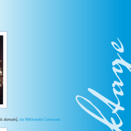
usiktage
usiktage
usiktage
usiktage
usiktage
usiktage
usiktage
ic domain],
via Wikimedia Commons