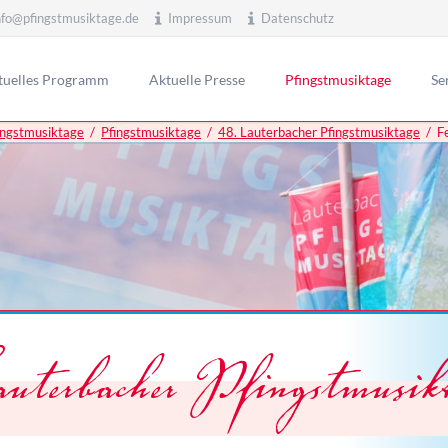
nfo@pfingstmusiktage.de
Impressum
Datenschutz
tuelles Programm
Aktuelle Presse
Pfingstmusiktage
Se
ingstmusiktage
Pfingstmusiktage
48. Lauterbacher Pfingstmusiktage
F
52. Lauterbacher Pfingstm
Ver
51. Lauterbacher Pfingstm
Inf
50. Lauterbacher Pfingstm
Ein
49. Lauterbacher Pfingstm
48. Lauterbacher Pfingstm
Konzerte
Presse
47. Lauterbacher Pfingstm
46. Lauterbacher Pfingstm
45. Lauterbacher Pfingstm