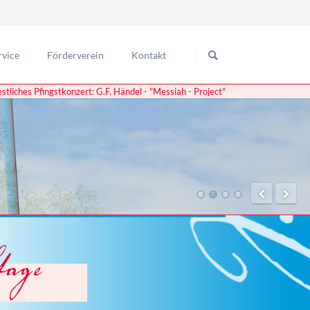
Navigation
überspringen
rvice
Förderverein
Kontakt
estliches Pfingstkonzert: G.F. Händel - "Messiah - Project"
usiktage
anstaltungsorte
usiktage
ormationen
usiktage
trittskarten
usiktage
usiktage
usiktage
usiktage
usiktage