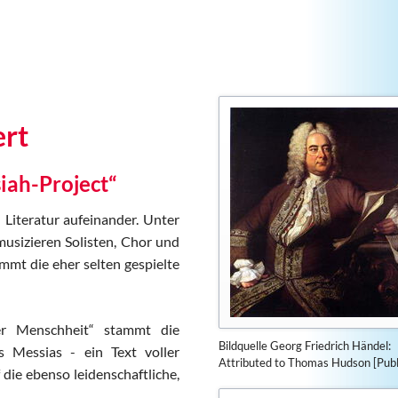
44. Lauterbacher Pfingstm
43. Lauterbacher Pfingstm
42. Lauterbacher Pfingstm
41. Lauterbacher Pfingstm
40. Lauterbacher Pfingstm
ert
39. Lauterbacher Pfingstm
38. Lauterbacher Pfingstm
iah-Project“
 Literatur aufeinander. Unter
musizieren Solisten, Chor und
mmt die eher selten gespielte
er Menschheit“ stammt die
Bildquelle Georg Friedrich Händel:
 Messias - ein Text voller
Attributed to Thomas Hudson [Publ
die ebenso leidenschaftliche,