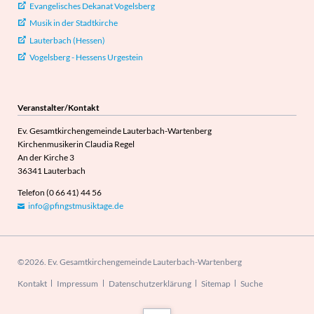
Evangelisches Dekanat Vogelsberg
Musik in der Stadtkirche
Lauterbach (Hessen)
Vogelsberg - Hessens Urgestein
Veranstalter/Kontakt
Ev. Gesamtkirchengemeinde Lauterbach-Wartenberg
Kirchenmusikerin Claudia Regel
An der Kirche 3
36341 Lauterbach
Telefon (0 66 41) 44 56
info@pfingstmusiktage.de
©2026. Ev. Gesamtkirchengemeinde Lauterbach-Wartenberg
Navigation
Kontakt
Impressum
Datenschutzerklärung
Sitemap
Suche
überspringen