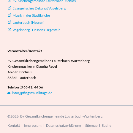
Ev. Kirchengemeinde Lauterbach-Heblos
Evangelisches Dekanat Vogelsberg
Musik in der Stadtkirche
Lauterbach (Hessen)
Vogelsberg - Hessens Urgestein
Veranstalter/Kontakt
Ev. Gesamtkirchengemeinde Lauterbach-Wartenberg
Kirchenmusikerin Claudia Regel
An der Kirche 3
36341 Lauterbach
Telefon (0 66 41) 44 56
info@pfingstmusiktage.de
©2026. Ev. Gesamtkirchengemeinde Lauterbach-Wartenberg
Navigation
Kontakt
Impressum
Datenschutzerklärung
Sitemap
Suche
überspringen