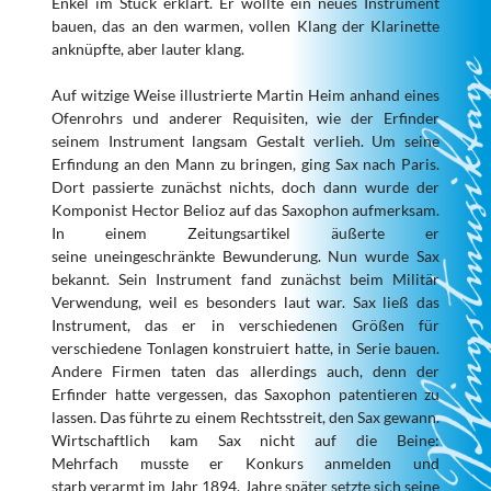
Enkel im Stück erklärt. Er wollte ein neues Instrument
bauen, das an den warmen, vollen Klang der Klarinette
anknüpfte, aber lauter klang.
Auf witzige Weise illustrierte Martin Heim anhand eines
Ofenrohrs und anderer Requisiten, wie der Erfinder
seinem Instrument langsam Gestalt verlieh. Um seine
Erfindung an den Mann zu bringen, ging Sax nach Paris.
Dort passierte zunächst nichts, doch dann wurde der
Komponist Hector Belioz auf das Saxophon aufmerksam.
In einem Zeitungsartikel äußerte er
seine uneingeschränkte Bewunderung. Nun wurde Sax
bekannt. Sein Instrument fand zunächst beim Militär
Verwendung, weil es besonders laut war. Sax ließ das
Instrument, das er in verschiedenen Größen für
verschiedene Tonlagen konstruiert hatte, in Serie bauen.
Andere Firmen taten das allerdings auch, denn der
Erfinder hatte vergessen, das Saxophon patentieren zu
lassen. Das führte zu einem Rechtsstreit, den Sax gewann.
Wirtschaftlich kam Sax nicht auf die Beine:
Mehrfach musste er Konkurs anmelden und
starb verarmt im Jahr 1894. Jahre später setzte sich seine