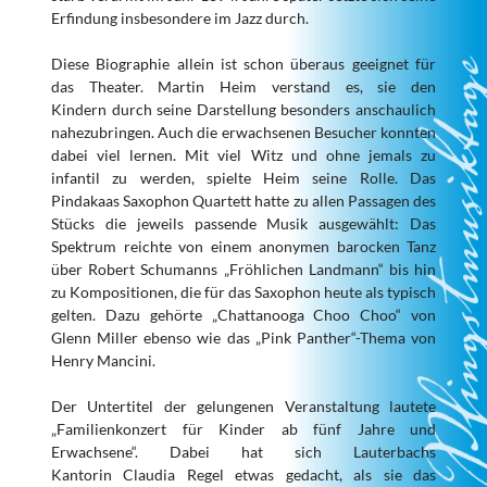
Erfindung insbesondere im Jazz durch.
Diese Biographie allein ist schon überaus geeignet für
das Theater. Martin Heim verstand es, sie den
Kindern durch seine Darstellung besonders anschaulich
nahezubringen. Auch die erwachsenen Besucher konnten
dabei viel lernen. Mit viel Witz und ohne jemals zu
infantil zu werden, spielte Heim seine Rolle. Das
Pindakaas Saxophon Quartett hatte zu allen Passagen des
Stücks die jeweils passende Musik ausgewählt: Das
Spektrum reichte von einem anonymen barocken Tanz
über Robert Schumanns „Fröhlichen Landmann“ bis hin
zu Kompositionen, die für das Saxophon heute als typisch
gelten. Dazu gehörte „Chattanooga Choo Choo“ von
Glenn Miller ebenso wie das „Pink Panther“-Thema von
Henry Mancini.
Der Untertitel der gelungenen Veranstaltung lautete
„Familienkonzert für Kinder ab fünf Jahre und
Erwachsene“. Dabei hat sich Lauterbachs
Kantorin Claudia Regel etwas gedacht, als sie das