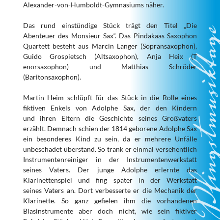
Alexander-von-Humboldt-Gymnasiums näher.
Das rund einstündige Stück trägt den Titel „Die
Abenteuer des Monsieur Sax“. Das Pindakaas Saxophon
Quartett besteht aus Marcin Langer (Sopransaxophon),
Guido Grospietsch (Altsaxophon), Anja Heix (T
enorsaxophon) und Matthias Schröder
(Baritonsaxophon).
Martin Heim schlüpft für das Stück in die Rolle eines
fiktiven Enkels von Adolphe Sax, der den Kindern
und ihren Eltern die Geschichte seines Großvaters
erzählt. Demnach schien der 1814 geborene Adolphe Sax
ein besonderes Kind zu sein, da er mehrere Unfälle
unbeschadet überstand. So trank er einmal versehentlich
Instrumentenreiniger in der Instrumentenwerkstatt
seines Vaters. Der junge Adolphe erlernte das
Klarinettenspiel und fing später in der Werkstatt
seines Vaters an. Dort verbesserte er die Mechanik der
Klarinette. So ganz gefielen ihm die vorhandenen
Blasinstrumente aber doch nicht, wie sein fiktiver